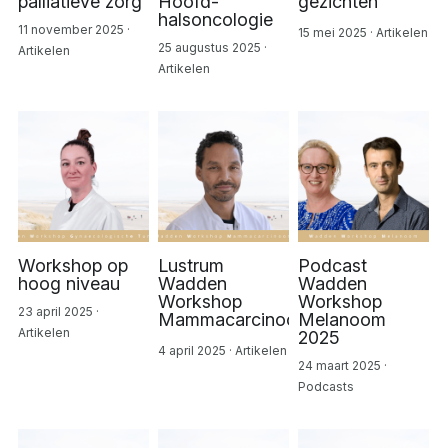
palliatieve zorg
Hoofd-
gezichten
halsoncologie
info@waddenworkshoponcologie.nl
11 november 2025
·
15 mei 2025
·
Artikelen
25 augustus 2025
·
Artikelen
Artikelen
Workshop op
Lustrum
Podcast
hoog niveau
Wadden
Wadden
Workshop
Workshop
23 april 2025
·
Mammacarcinoom
Melanoom
Artikelen
2025
4 april 2025
·
Artikelen
24 maart 2025
·
Podcasts