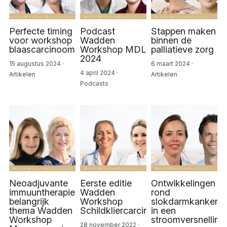
Perfecte timing
Podcast
Stappen maken
voor workshop
Wadden
binnen de
blaascarcinoom
Workshop MDL
palliatieve zorg
2024
15 augustus 2024
·
6 maart 2024
·
4 april 2024
·
Artikelen
Artikelen
Podcasts
Neoadjuvante
Eerste editie
Ontwikkelingen
immuuntherapie
Wadden
rond
belangrijk
Workshop
slokdarmkanker
thema Wadden
Schildkliercarcinoom
in een
Workshop
stroomversnellin
28 november 2022
·