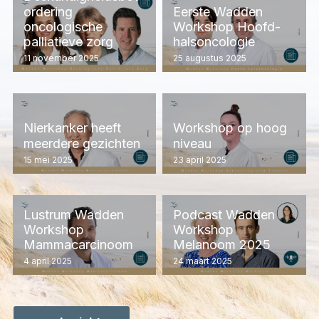
ordering
Eerste Wadden
oncologische
Workshop Hoofd-
palliatieve zorg
halsoncologie
11 november 2025
25 augustus 2025
Nierkanker heeft
Workshop op hoog
meerdere gezichten
niveau
15 mei 2025
23 april 2025
Lustrum Wadden
Podcast Wadden
Workshop
Workshop
Mammacarcinoom
Melanoom 2025
4 april 2025
24 maart 2025