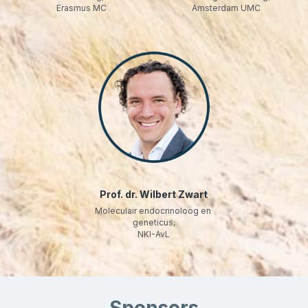
Erasmus MC
Amsterdam UMC
Prof. dr. Wilbert Zwart
Moleculair endocrinoloog en 
geneticus,
NKI-AvL
Sponsors