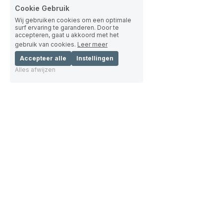
Cookie Gebruik
Wij gebruiken cookies om een optimale
surf ervaring te garanderen. Door te
accepteren, gaat u akkoord met het
gebruik van cookies.
Leer meer
Accepteer alle
Instellingen
Alles afwijzen
Oncologie nascholing sinds 1996
Een geaccrediteerd, multidisciplinair, 
cursorisch curriculum met optimale 
toepasbaarheid in de praktijk.
Secretariaat
Blijf op de hoogte
Travel Congress Management B.V.
Meld u aan voor onze 
nieuwsbrief
en/of 