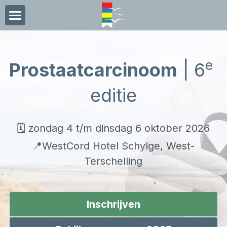
×
BLOG CATEGORIEËN
Home
Alle categorieën
Nascholingen
e
Prostaatcarcinoom
 | 6
Reis & Verblijf
editie
Sponsoring
🗓️ zondag 4 t/m dinsdag 6 oktober 2026
Media
📍WestCord Hotel Schylge, West-
Nieuws
Terschelling
Contact
Zoeken
Inschrijven
+31 (0)20 224 61 22